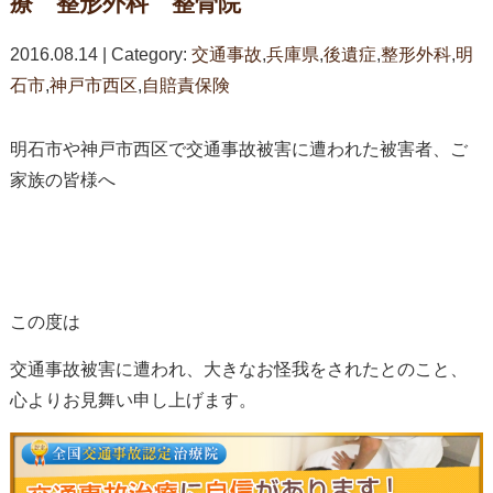
療 整形外科 整骨院
2016.08.14 | Category:
交通事故
,
兵庫県
,
後遺症
,
整形外科
,
明
石市
,
神戸市西区
,
自賠責保険
明石市や神戸市西区で交通事故被害に遭われた被害者、ご
家族の皆様へ
この度は
交通事故被害に遭われ、大きなお怪我をされたとのこと、
心よりお見舞い申し上げます。